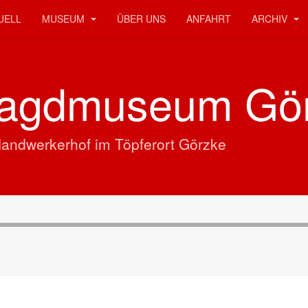
UELL
MUSEUM
ÜBER UNS
ANFAHRT
ARCHIV
 Jagdmuseum Gö
Handwerkerhof im Töpferort Görzke
Handwerkerhof
im Töpferort Görzke