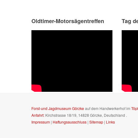
Oldtimer-Motorsägentreffen
Tag d
Forst-und Jagdmuseum Görzke
auf dem Handwerkerhof im
Töp
Anfahrt:
Kirchstrasse 18/19, 14828 Görzke, Deutschland
.
Impressum
|
Haftungsausschluss
|
Sitemap
|
Links